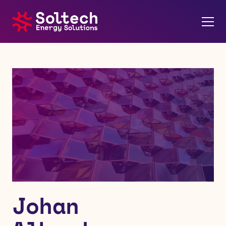
Om oss
Energilösningar
Referenser
Karriär
Kontakt
Johan
Nyheter
Soltech Energy