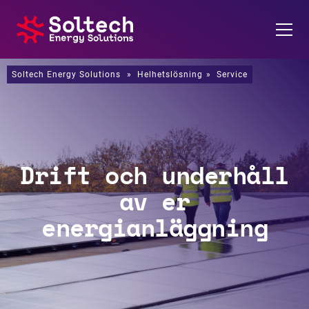
Soltech Energy Solutions
Om oss
»
Helhetslösning
»
Service
Energilösningar
Referenser
Drift och underhåll
Karriär
av er
energianläggning
Kontakt
Nyheter
Soltech Energy