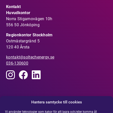
Kontakt
Huvudkontor
Norra Stigamovägen 10h
556 50 Jönköping
Regionkontor Stockholm
Ostmästargränd 5
120 40 Årsta
kontakt@soltechenergy.se
036-130600
Visselblåsarfunktion
Hantera samtycke till cookies
Har du uppmärksammat något som inte känns rätt?
R
apportera din misstanke om olämpligt agerande eller
Vi använder teknologier som kakor för att lagra och/eller komma åt