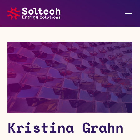
Om oss
Energilösningar
Referenser
Karriär
Kontakt
Kristina Grahn
Nyheter
Soltech Energy