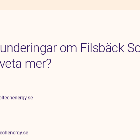
funderingar om Filsbäck So
l veta mer?
ltechenergy.se
echenergy.se