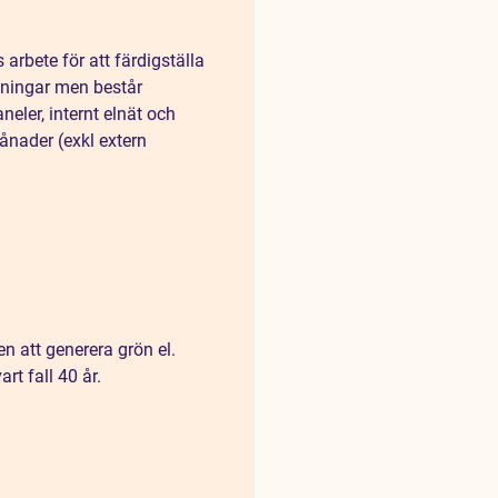
arbete för att färdigställa
tningar men består
eler, internt elnät och
ånader (exkl extern
ken att generera grön el.
rt fall 40 år.