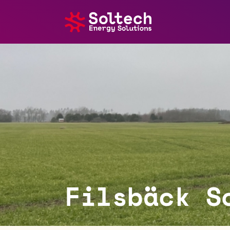
Om oss
Energilösningar
Referenser
Karriär
Filsbäck S
Kontakt
Nyheter
Soltech Energy