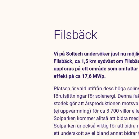
Filsbäck
Vi på Soltech undersöker just nu möjl
Filsbäck, ca 1,5 km sydväst om Filsbä
uppföras på ett område som omfattar u
effekt på ca 17,6 MWp.
Platsen är vald utifrån dess höga solins
förutsättningar för solenergi. Denna f
storlek gör att årsproduktionen motsva
(ej uppvärmning) för ca 3 700 villor eller
Solparken kommer alltså att bidra med 
Solparken är också viktig för att bidra 
ett underskott av el bland annat bidrar ti