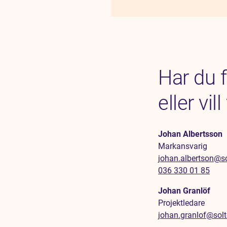
Har du 
eller vil
Johan Albertsson
Markansvarig
johan.albertson@so
036 330 01 85
Johan Granlöf
Projektledare
johan.granlof@solt