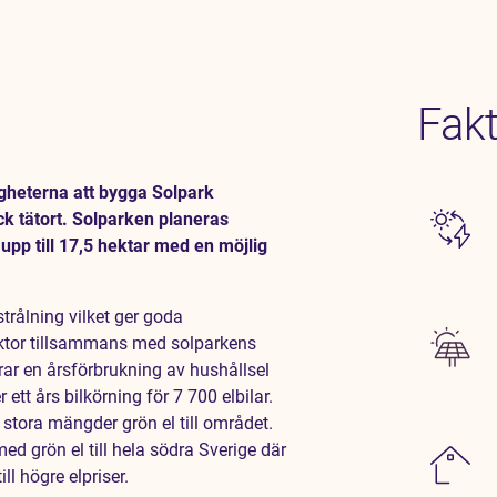
Fakt
igheterna att bygga Solpark
ck tätort. Solparken planeras
pp till 17,5 hektar med en möjlig
trålning vilket ger goda
aktor tillsammans med solparkens
rar en årsförbrukning av hushållsel
 ett års bilkörning för 7 700 elbilar.
stora mängder grön el till området.
med grön el till hela södra Sverige där
ll högre elpriser.