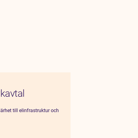
kavtal
rhet till elinfrastruktur och