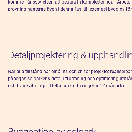
kommer länsstyrelsen att begära in kompletteringar. Arbet
prövning hanteras även i denna fas, till exempel bygglov för
Detaljprojektering & upphandli
När alla tillstånd har erhållits och en för projektet realiserba
påbörjas solparkens detaljutformning och optimering utifrå
och förutsättningar. Detta brukar ta ungefär 12 månader.
Byggnation av solpark