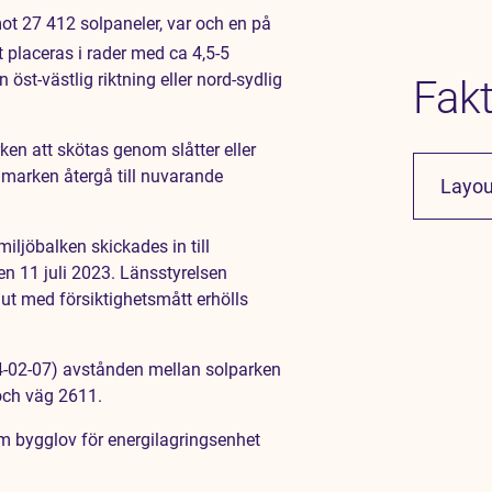
t 27 412 solpaneler, var och en på
 placeras i rader med ca 4,5-5
öst-västlig riktning eller nord-sydlig
Fakt
en att skötas genom slåtter eller
 marken återgå till nuvarande
Layou
ljöbalken skickades in till
en 11 juli 2023. Länsstyrelsen
ut med försiktighetsmått erhölls
4-02-07) avstånden mellan solparken
och väg 2611.
bygglov för energilagringsenhet