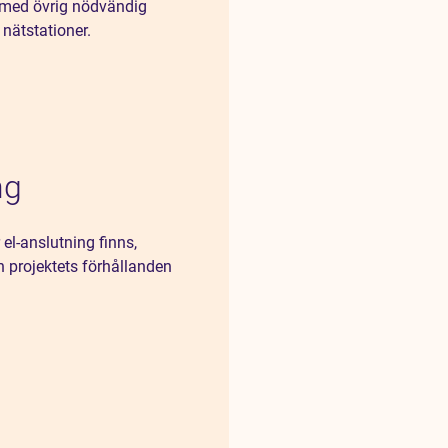
e med övrig nödvändig
 nätstationer.
ng
r el-anslutning finns,
n projektets förhållanden