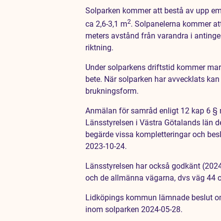
Solparken kommer att bestå av upp emo
2
ca 2,6-3,1 m
. Solpanelerna kommer att
meters avstånd från varandra i antingen 
riktning.
Under solparkens driftstid kommer mark
bete. När solparken har avvecklats kan
brukningsform.
Anmälan för samråd enligt 12 kap 6 § mi
Länsstyrelsen i Västra Götalands län d
begärde vissa kompletteringar och besl
2023-10-24.
Länsstyrelsen har också godkänt (202
och de allmänna vägarna, dvs väg 44 
Lidköpings kommun lämnade beslut om 
inom solparken 2024-05-28.