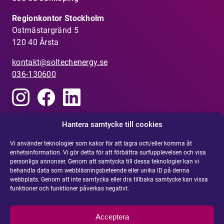
Regionkontor Stockholm
Ostmästargränd 5
120 40 Årsta
kontakt@soltechenergy.se
036-130600
Hantera samtycke till cookies
Vi använder teknologier som kakor för att lagra och/eller komma åt
Visselblåsarfunktion
enhetsinformation. Vi gör detta för att förbättra surfupplevelsen och visa
Har du uppmärksammat något som inte känns rätt?
personliga annonser. Genom att samtycka till dessa teknologier kan vi
R
apportera din misstanke om olämpligt agerande eller
behandla data som webbläsningsbeteende eller unika ID på denna
webbplats. Genom att inte samtycka eller dra tillbaka samtycke kan vissa
oegentlighet
.
funktioner och funktioner påverkas negativt.
Integritetspolicy
Acceptera
Cookie policy