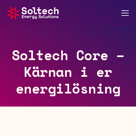
Om oss
Soltech Core –
Energilösningar
Kärnan i er
Referenser
energilösning
Karriär
Kontakt
Nyheter
Soltech Energy